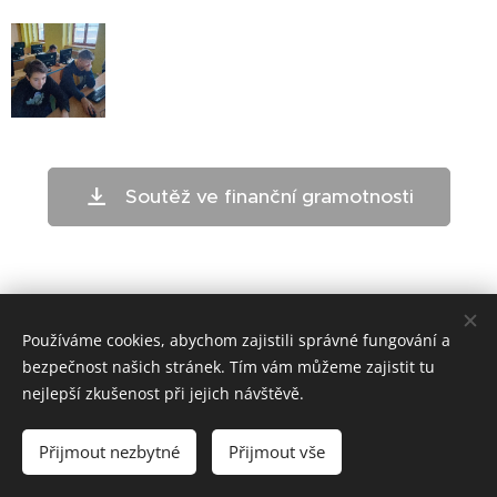
Soutěž ve finanční gramotnosti
Používáme cookies, abychom zajistili správné fungování a
bezpečnost našich stránek. Tím vám můžeme zajistit tu
nejlepší zkušenost při jejich návštěvě.
ZŠ Telč - bloxx.cz
Přijmout nezbytné
Přijmout vše
Cookies