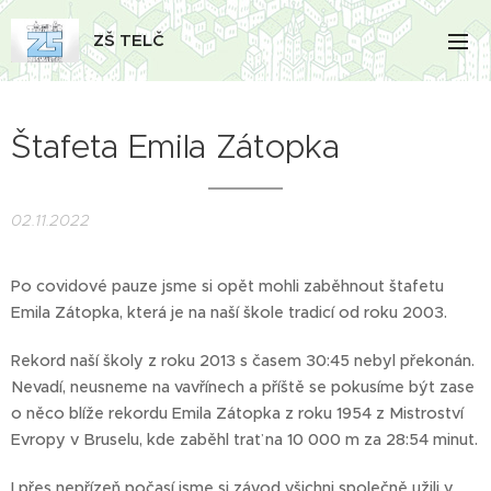
ZŠ TELČ
Štafeta Emila Zátopka
02.11.2022
Po covidové pauze jsme si opět mohli zaběhnout štafetu
Emila Zátopka, která je na naší škole tradicí od roku 2003.
Rekord naší školy z roku 2013 s časem 30:45 nebyl překonán.
Nevadí, neusneme na vavřínech a příště se pokusíme být zase
o něco blíže rekordu Emila Zátopka z roku 1954 z Mistroství
Evropy v Bruselu, kde zaběhl trať na 10 000 m za 28:54 minut.
I přes nepřízeň počasí jsme si závod všichni společně užili v