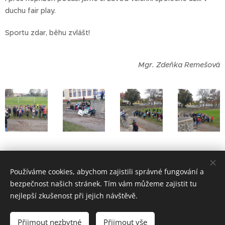
duchu fair play.
Sportu zdar, běhu zvlášť!
Mgr. Zdeňka Remešová
Štafeta Emila Zátopka
Používáme cookies, abychom zajistili správné fungování a
bezpečnost našich stránek. Tím vám můžeme zajistit tu
nejlepší zkušenost při jejich návštěvě.
ZŠ Telč - bloxx.cz
Přijmout nezbytné
Přijmout vše