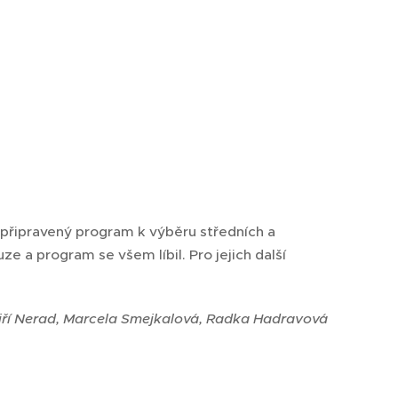
yl připravený program k výběru středních a
uze a program se všem líbil. Pro jejich další
iří Nerad, Marcela Smejkalová, Radka Hadravová