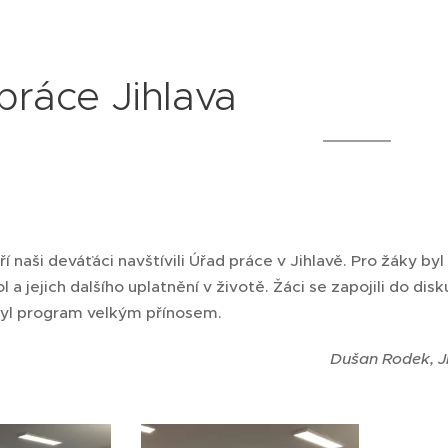
práce Jihlava
í naši deváťáci navštívili Úřad práce v Jihlavě. Pro žáky b
 a jejich dalšího uplatnění v životě. Žáci se zapojili do disk
byl program velkým přínosem.
Dušan Rodek, J