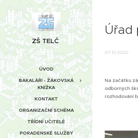
Úřad 
ZŠ TELČ
07.10.2022
ÚVOD
Na začátku zář
BAKALÁŘI - ŽÁKOVSKÁ
KNÍŽKA
odborných škol
rozhodování 
KONTAKT
ORGANIZAČNÍ SCHÉMA
TŘÍDNÍ UČITELÉ
PORADENSKÉ SLUŽBY