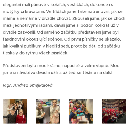
elegantní malí pánové v košilích, vestičkách, dokonce i s
motýlky či kravatami. Ve třídách jsme také natrénovali, jak se
máme a nemáme v divadle chovat. Zkoušeli jsme, jak se chodí
mezi jednotlivými řadami, dávali jsme si pozor, kolikrát už v
divadle zazvonili. Od samého začátku představení jsme byli
fascinováni okouzlující scénou. Od první písničky se ukázalo,
jak kvalitní publikum v hledišti sedí, protože děti od začátku
tleskaly do rytmu všech písniček.
Představení bylo moc krásné, nápadité a velmi vtipné. Moc
jsme si návštěvu divadla užili a už teď se těšíme na další.
Mgr. Andrea Smejkalová