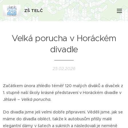
ZŠ TELČ
Velká porucha v Horáckém
divadle
25.02.2026
Začátkem února zhlédlo téměř 120 malých diváků a divaček z
1. stupně naší školy krásné představení v Horáckém divadle v
Jihlavě –
Velká porucha.
Do divadla jsme jeli velmi dobře připraveni. Věděli jsme, jak se
máme do divadla obléct, takže k autobusům přišly malé
elegantní dámy v šatech a sukních a následovali je neméně