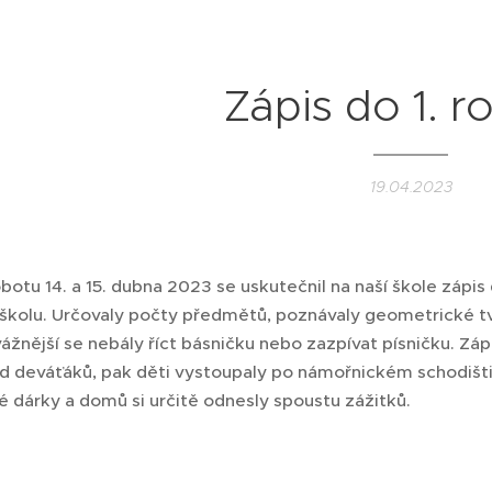
Zápis do 1. r
19.04.2023
botu 14. a 15. dubna 2023 se uskutečnil na naší škole zápis d
 školu. Určovaly počty předmětů, poznávaly geometrické tva
vážnější se nebály říct básničku nebo zazpívat písničku. Zápi
ad deváťáků, pak děti vystoupaly po námořnickém schodišti
é dárky a domů si určitě odnesly spoustu zážitků.