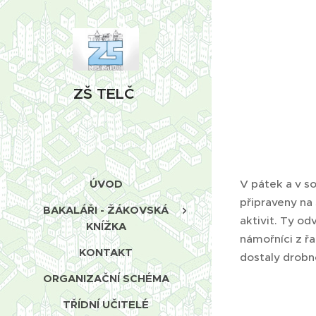
ZŠ TELČ
ÚVOD
V pátek a v so
připraveny na
BAKALÁŘI - ŽÁKOVSKÁ
aktivit. Ty od
KNÍŽKA
námořníci z ř
KONTAKT
dostaly drobn
ORGANIZAČNÍ SCHÉMA
TŘÍDNÍ UČITELÉ