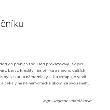
očníku
ětí do prvních tříd. Děti prokazovaly, jak jsou
ry, barvy, kreslily námořníka a mnoho dalších
s byl vskutku námořnický. Již u vstupu je vítali
 a čekaly na ně námořnické úkoly. Za svou snahu
Mgr. Dagmar Ondráčková