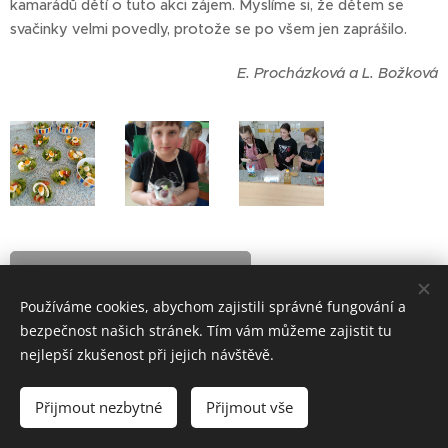
kamarádů dětí o tuto akci zájem. Myslíme si, že dětem se
svačinky velmi povedly, protože se po všem jen zaprášilo.
E. Procházková a L. Božková
Zdravé svačinky
Používáme cookies, abychom zajistili správné fungování a
bezpečnost našich stránek. Tím vám můžeme zajistit tu
nejlepší zkušenost při jejich návštěvě.
ZŠ Telč - bloxx.cz
Přijmout nezbytné
Přijmout vše
Cookies