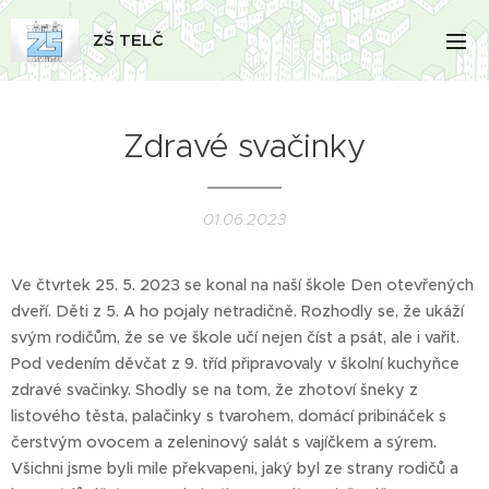
ZŠ TELČ
Zdravé svačinky
01.06.2023
Ve čtvrtek 25. 5. 2023 se konal na naší škole Den otevřených
dveří. Děti z 5. A ho pojaly netradičně. Rozhodly se, že ukáží
svým rodičům, že se ve škole učí nejen číst a psát, ale i vařit.
Pod vedením děvčat z 9. tříd připravovaly v školní kuchyňce
zdravé svačinky. Shodly se na tom, že zhotoví šneky z
listového těsta, palačinky s tvarohem, domácí pribináček s
čerstvým ovocem a zeleninový salát s vajíčkem a sýrem.
Všichni jsme byli mile překvapeni, jaký byl ze strany rodičů a