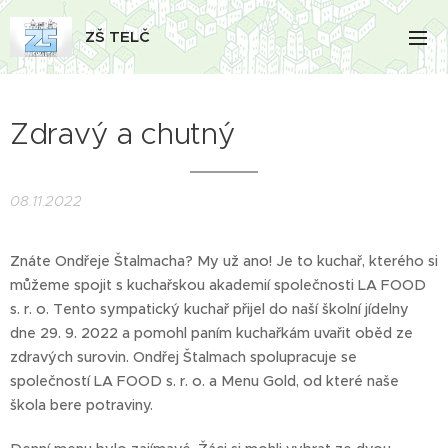
ZŠ TELČ
Zdravý a chutný
08.11.2022
Znáte Ondřeje Štalmacha? My už ano! Je to kuchař, kterého si
můžeme spojit s kuchařskou akademií společnosti LA FOOD
s. r. o. Tento sympatický kuchař přijel do naší školní jídelny
dne 29. 9. 2022 a pomohl paním kuchařkám uvařit oběd ze
zdravých surovin. Ondřej Štalmach spolupracuje se
společností LA FOOD s. r. o. a Menu Gold, od které naše
škola bere potraviny.