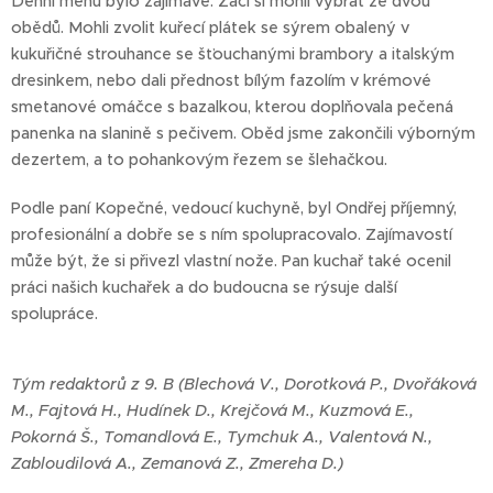
Denní menu bylo zajímavé. Žáci si mohli vybrat ze dvou
obědů. Mohli zvolit kuřecí plátek se sýrem obalený v
kukuřičné strouhance se šťouchanými brambory a italským
dresinkem, nebo dali přednost bílým fazolím v krémové
smetanové omáčce s bazalkou, kterou doplňovala pečená
panenka na slanině s pečivem. Oběd jsme zakončili výborným
dezertem, a to pohankovým řezem se šlehačkou.
Podle paní Kopečné, vedoucí kuchyně, byl Ondřej příjemný,
profesionální a dobře se s ním spolupracovalo. Zajímavostí
může být, že si přivezl vlastní nože. Pan kuchař také ocenil
práci našich kuchařek a do budoucna se rýsuje další
spolupráce.
Tým redaktorů z 9. B (Blechová V., Dorotková P., Dvořáková
M., Fajtová H., Hudínek D., Krejčová M., Kuzmová E.,
Pokorná Š., Tomandlová E., Tymchuk A., Valentová N.,
Zabloudilová A., Zemanová Z., Zmereha D.)