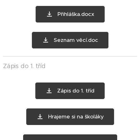
Přihláška.docx
Seznam věcí.doc
Zápis do 1. tříd
Zápis do 1. tříd
Hrajeme si na školáky