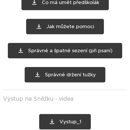
Co má umět předškolák
Jak můžete pomoci
Správné a špatné sezení (při psaní)
Správné držení tužky
Výstup na Sněžku - videa
Vystup_1