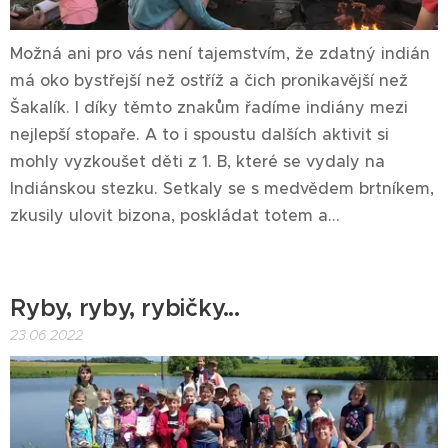
Možná ani pro vás není tajemstvím, že zdatný indián
má oko bystřejší než ostříž a čich pronikavější než
Šakalík. I díky těmto znakům řadíme indiány mezi
nejlepší stopaře. A to i spoustu dalších aktivit si
mohly vyzkoušet děti z 1. B, které se vydaly na
Indiánskou stezku. Setkaly se s medvědem brtníkem,
zkusily ulovit bizona, poskládat totem a...
Ryby, ryby, rybičky...
23.06.2022