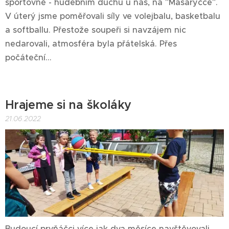
sportovně - hudebním duchu u nás, na "Masaryčce".
V úterý jsme poměřovali síly ve volejbalu, basketbalu
a softballu. Přestože soupeři si navzájem nic
nedarovali, atmosféra byla přátelská. Přes
počáteční...
Hrajeme si na školáky
21.06.2022
Budoucí prvňáčci více jak dva měsíce navštěvovali