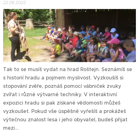
22.06.2022
Tak to se musíš vydat na hrad Roštejn. Seznámíš se
s historií hradu a pojmem myslivost. Vyzkoušíš si
stopování zvěře, poznáš pomocí vábniček zvuky
zvířat i různé výtvarné techniky. V interaktivní
expozici hradu si pak získané vědomosti můžeš
vyzkoušet. Pokud vše úspěšně vyřešíš a prokážeš
výtečnou znalost lesa i jeho obyvatel, budeš přijat
mezi...