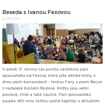
Beseda s Ivanou Fexovou
22.06.2022
V pátek 17. června nás poctila návštěvou paní
spisovatelka Iva Fexová, která píše dětské knihy o
dvou psích kamarádech - fenkou Fany a psem Berym
z nedaleké Kostelní Myslové. Knížky jsou velmi
poutavé, čtivé a také naučné. Paní spisovatelka
zaujala děti svou četbou jedné kapitoly o aktuálním