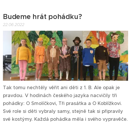
Budeme hrát pohádku?
22.06.2022
Tak tomu nechtěly věřit ani děti z 1. B. Ale opak je
pravdou. V hodinách českého jazyka nacvičily tři
pohádky: O Smolíčkovi, Tři prasátka a O Koblížkovi.
Své role si děti vybraly samy, stejně tak si připravily
své kostýmy. Každá pohádka měla i svého vypravěče.