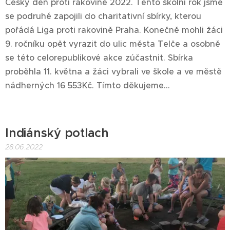
Český den proti rakovině 2022. Tento školní rok jsme
se podruhé zapojili do charitativní sbírky, kterou
pořádá Liga proti rakovině Praha. Konečně mohli žáci
9. ročníku opět vyrazit do ulic města Telče a osobně
se této celorepublikové akce zúčastnit. Sbírka
proběhla 11. května a žáci vybrali ve škole a ve městě
nádherných 16 553Kč. Tímto děkujeme...
Indiánský potlach
28.06.2022